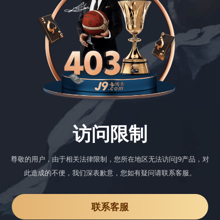
访问限制
尊敬的用户，由于相关法律限制，您所在地区无法访问J9产品，对
此造成的不便，我们深表歉意，您如有疑问请联系客服。
联系客服