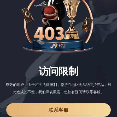
访问限制
尊敬的用户，由于相关法律限制，您所在地区无法访问J9产品，对
此造成的不便，我们深表歉意，您如有疑问请联系客服。
联系客服