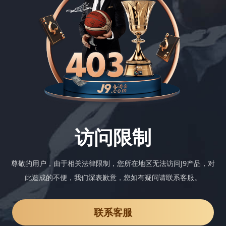
访问限制
尊敬的用户，由于相关法律限制，您所在地区无法访问J9产品，对
此造成的不便，我们深表歉意，您如有疑问请联系客服。
联系客服