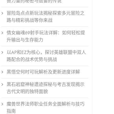
兽力量的秘密与遗留的传说
冒险岛点点新玩法揭秘探索多元冒险之
路与精彩挑战等你来战
倩女幽魂69射手玩法详解：如何轻松提
升输出与生存能力
以AP和EZ为核心，探讨英雄联盟中双人
路配合的战术优势与挑战
黑悟空何时可玩解析及更新进度详解
黑石岩窟神秘遗迹探秘与考古发现揭示
古代文明的独特面貌
魔兽世界法师职业任务全面解析与技巧
指南